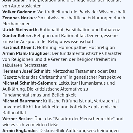
von Autorabsichten
Volker Gadenne:
Wertfreiheit und die Praxis der Wissenschaft
Zenonas Norkus:
Sozialwissenschaftliche Erklärungen durch
Mechanismen
Ulrich Steinvorth:
Rationalität, Falsifikation und Kohärenz
Günter Kehrer:
Religion und Rationalität. Der vergessene
kritische Anspruch der Religionswissenschaft
Hartmut Kliemt:
Hoffnung, Homöopathie, Hochreligion
Armin Pfahl-Traughber:
Der fundamentalistische Charakter
von Religionen und die Grenzen der Religionsfreiheit im
säkularen Rechtsstaat
Hermann Josef Schmidt:
Nietzsches Testament oder: Das
"Gesetz wider das Christenthum" in genetischer Perspektive
Michael Schmidt-Salomon:
Leitkultur Humanismus und
Aufklärung. Die kritizistische Alternative zu
Fundamentalismus und Beliebigkeit
Michael Baurmann:
Kritische Prüfung ist gut, Vertrauen ist
unvermeidlich? Individuelle und kollektive epistemische
Rationalität
Werner Becker:
Über das "Paradox der Menschenrechte" und
wie es sich vermeiden ließe
Armin Engländer:
Diskursethik. Auflösungserscheinungen