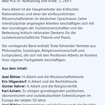
Batz M.A. in: "Aufklärung und Kritik", S. 269 f.
Hans Albert ist der Hauptvertreter des Kritischen
Rationalismus und einer der einflussreichsten
Wissenschaftslehrer im deutschen Sprachraum. Seine
interdisziplinär angelegten Arbeiten beschäftigen sich mit
den Grundlagen der Sozialwissenschaften und der
Bedeutung kritisch-rationalen Denkens für die
sozialwissenschaftliche Theorie und Praxis.
Der vorliegende Band enthält Texte führender Vertreter aus
Philosophie, Soziologie, Religionswissenschaft und
Jurisprudenz, die sich mit den Positionen Alberts im Kontext
ihres eigenen Fachgebiets beschäftigen.
Aus dem Inhalt
:
Axel Bühler:
H. Albert und die Wissenschaftstheorie
Eric Hilgendorf:
H. Albert und die Rechtstheorie
Günter Kehrer:
H. Albert und die Religionskritik
Karl Acham:
Zu einigen grundlegenden politischen,
ökonomischen und sozialkulturellen Entwicklungen im
Europa der letzten 50 Jahre
Axel Bühler:
Interpretation und die Frage nach der Realität