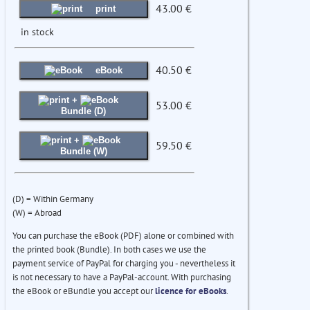
43.00 €
print
in stock
40.50 €
eBook
+
53.00 €
Bundle (D)
+
59.50 €
Bundle (W)
(D) = Within Germany
(W) = Abroad
You can purchase the eBook (PDF) alone or combined with
the printed book (Bundle). In both cases we use the
payment service of PayPal for charging you - nevertheless it
is not necessary to have a PayPal-account. With purchasing
the eBook or eBundle you accept our
licence for eBooks
.