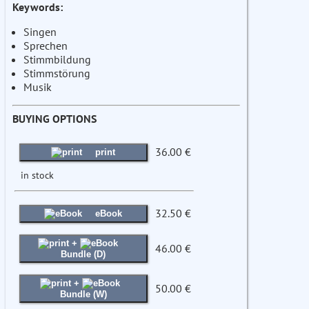
Keywords:
Singen
Sprechen
Stimmbildung
Stimmstörung
Musik
BUYING OPTIONS
36.00 €
print
in stock
32.50 €
eBook
+
46.00 €
Bundle (D)
+
50.00 €
Bundle (W)