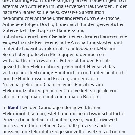
die zukünftige Rohstoffversorgung lassen Forderungen nach
alternativen Antrieben im Straßenverkehr laut werden. In den
nächsten Jahren soll eine sukzessive Substitution
herkömmlicher Antriebe unter anderem durch elektrische
Antriebe erfolgen. Doch gilt dies auch für den gewerblichen
Güterverkehr bei Logistik-, Handels- und
Industrieunternehmen? Gerade hier erscheinen Barrieren wie
eingeschränkte Reichweite, hohe Anschaffungskosten und
fehlende Ladeinfrastruktur als sehr bedeutend. Aber im
Bereich der glq letzten Meilegrq wird dennoch ein
wirtschaftlich interessantes Potenzial für den Einsatz
gewerblicher Elektrofahrzeuge vermutet. Hier setzt das
vorliegende dreibändige Handbuch an und untersucht nicht
nur die Hindernisse und Risiken, sondern auch
Nutzenaspekte und Chancen eines Einsatzes von
Elektronutzfahrzeugen in der Güterverkehrslogistik, vor
allem im regionalen und kommunalen Bereich.
In
Band I
werden Grundlagen der gewerblichen
Elektromobilität dargestellt und die betriebswirtschaftliche
Prozessebene beleuchtet, indem gezeigt wird, inwieweit
interessierte Unternehmen Geschäftsprozesse ändern
müssen, um Elektrofahrzeuge sinnvoll einsetzen zu können.