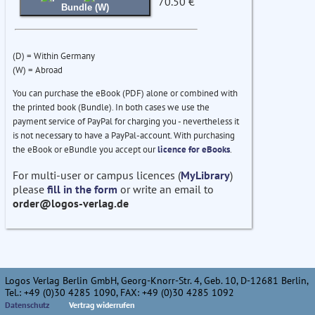
70.50 €
Bundle (W)
(D) = Within Germany
(W) = Abroad
You can purchase the eBook (PDF) alone or combined with
the printed book (Bundle). In both cases we use the
payment service of PayPal for charging you - nevertheless it
is not necessary to have a PayPal-account. With purchasing
the eBook or eBundle you accept our
licence for eBooks
.
For multi-user or campus licences (
MyLibrary
)
please
fill in the form
or write an email to
order@logos-verlag.de
Logos Verlag Berlin GmbH, Georg-Knorr-Str. 4, Geb. 10, D-12681 Berlin,
Tel.: +49 (0)30 4285 1090, FAX: +49 (0)30 4285 1092
Datenschutz
Vertrag widerrufen