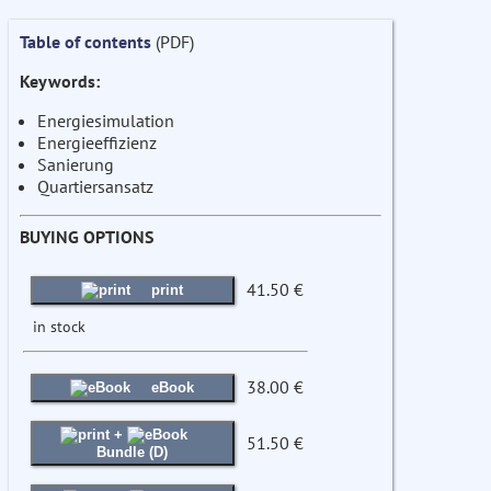
Table of contents
(PDF)
Keywords:
Energiesimulation
Energieeffizienz
Sanierung
Quartiersansatz
BUYING OPTIONS
41.50 €
print
in stock
38.00 €
eBook
+
51.50 €
Bundle (D)