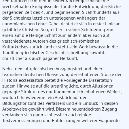
Zentraltürkei) schildert in seiner Kirchengeschichte die
wechselhaften Ereignisse der für die Entwicklung der Kirche
prägenden Zeit des 4. und beginnenden 5. Jahrhunderts aus
der Sicht eines letztlich unterlegenen Anhängers der
eunomianischen Lehre. Dabei richtet er sich in erster Linie an
gebildete Christen: So greift er in seiner Schilderung zum
einen auf die Heilige Schrift zum andern aber auch auf
verschiedenste Autoren des griechisch-römischen
Kulturkreises zurück, und er stellt sein Werk bewusst in die
Tradition griechischer Geschichtsschreibung sowohl
christlicher als auch paganer Herkunft.
Nebst dem altgriechischen Ausgangstext und einer
textnahen deutschen Übersetzung der erhaltenen Stücke der
Historia ecclesiastica bietet die vorliegende Dissertation
zudem Hinweise auf die ursprüngliche, durch Allusionen
geprägte Struktur des nur fragmentarisch erhaltenen Werkes,
wodurch hinwiederum ein Ausblick auf den
Bildungshorizont des Verfassers und ein Einblick in dessen
Arbeitsweise gewährt wird. Diesem neuentdeckten Zugang
verdanken sich dann schliesslich auch einige
Textverbesserungen und Entdeckungen weiterer Fragmente.