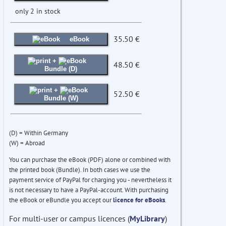
only 2 in stock
35.50 €
eBook
+
48.50 €
Bundle (D)
+
52.50 €
Bundle (W)
(D) = Within Germany
(W) = Abroad
You can purchase the eBook (PDF) alone or combined with
the printed book (Bundle). In both cases we use the
payment service of PayPal for charging you - nevertheless it
is not necessary to have a PayPal-account. With purchasing
the eBook or eBundle you accept our
licence for eBooks
.
For multi-user or campus licences (
MyLibrary
)