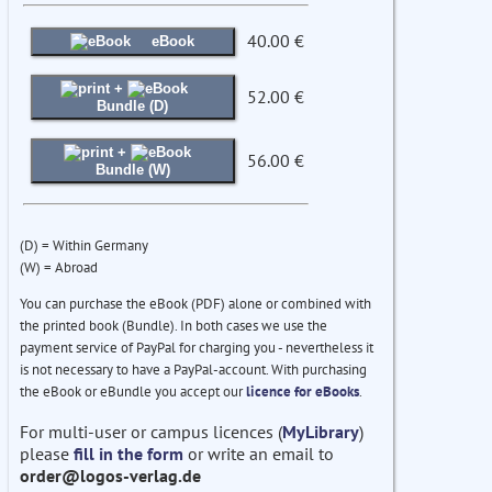
40.00 €
eBook
+
52.00 €
Bundle (D)
+
56.00 €
Bundle (W)
(D) = Within Germany
(W) = Abroad
You can purchase the eBook (PDF) alone or combined with
the printed book (Bundle). In both cases we use the
payment service of PayPal for charging you - nevertheless it
is not necessary to have a PayPal-account. With purchasing
the eBook or eBundle you accept our
licence for eBooks
.
For multi-user or campus licences (
MyLibrary
)
please
fill in the form
or write an email to
order@logos-verlag.de