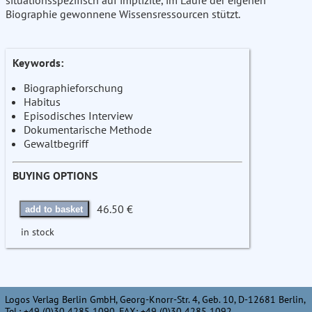
situationsspezifisch auf implizite, im Laufe der eigenen
Biographie gewonnene Wissensressourcen stützt.
Keywords:
Biographieforschung
Habitus
Episodisches Interview
Dokumentarische Methode
Gewaltbegriff
BUYING OPTIONS
46.50 €
add to basket
in stock
Logos Verlag Berlin GmbH, Georg-Knorr-Str. 4, Geb. 10, D-12681 Berlin,
Tel.: +49 (0)30 4285 1090, FAX: +49 (0)30 4285 1092