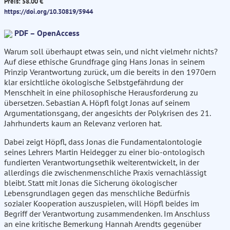
Preis: 58.00 €
https://doi.org/10.30819/5944
PDF – OpenAccess
Warum soll überhaupt etwas sein, und nicht vielmehr nichts?
Auf diese ethische Grundfrage ging Hans Jonas in seinem
Prinzip Verantwortung zurück, um die bereits in den 1970ern
klar ersichtliche ökologische Selbstgefährdung der
Menschheit in eine philosophische Herausforderung zu
übersetzen. Sebastian A. Höpfl folgt Jonas auf seinem
Argumentationsgang, der angesichts der Polykrisen des 21.
Jahrhunderts kaum an Relevanz verloren hat.
Dabei zeigt Höpfl, dass Jonas die Fundamentalontologie
seines Lehrers Martin Heidegger zu einer bio-ontologisch
fundierten Verantwortungsethik weiterentwickelt, in der
allerdings die zwischenmenschliche Praxis vernachlässigt
bleibt. Statt mit Jonas die Sicherung ökologischer
Lebensgrundlagen gegen das menschliche Bedürfnis
sozialer Kooperation auszuspielen, will Höpfl beides im
Begriff der Verantwortung zusammendenken. Im Anschluss
an eine kritische Bemerkung Hannah Arendts gegenüber