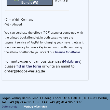
69.00 €
Bundle (W)
(D) = Within Germany
(W) = Abroad
You can purchase the eBook (PDF) alone or combined with
the printed book (Bundle). In both cases we use the
payment service of PayPal for charging you - nevertheless it
is not necessary to have a PayPal-account. With purchasing
the eBook or eBundle you accept our
licence for eBooks
.
For multi-user or campus licences (
MyLibrary
)
please
fill in the form
or write an email to
order@logos-verlag.de
Logos Verlag Berlin GmbH, Georg-Knorr-Str. 4, Geb. 10, D-12681 Berlin,
Tel.: +49 (0)30 4285 1090, FAX: +49 (0)30 4285 1092
Datenschutz
Vertrag widerrufen