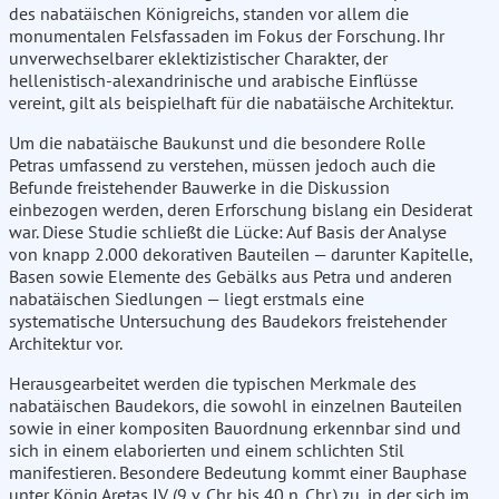
des nabatäischen Königreichs, standen vor allem die
monumentalen Felsfassaden im Fokus der Forschung. Ihr
unverwechselbarer eklektizistischer Charakter, der
hellenistisch-alexandrinische und arabische Einflüsse
vereint, gilt als beispielhaft für die nabatäische Architektur.
Um die nabatäische Baukunst und die besondere Rolle
Petras umfassend zu verstehen, müssen jedoch auch die
Befunde freistehender Bauwerke in die Diskussion
einbezogen werden, deren Erforschung bislang ein Desiderat
war. Diese Studie schließt die Lücke: Auf Basis der Analyse
von knapp 2.000 dekorativen Bauteilen — darunter Kapitelle,
Basen sowie Elemente des Gebälks aus Petra und anderen
nabatäischen Siedlungen — liegt erstmals eine
systematische Untersuchung des Baudekors freistehender
Architektur vor.
Herausgearbeitet werden die typischen Merkmale des
nabatäischen Baudekors, die sowohl in einzelnen Bauteilen
sowie in einer kompositen Bauordnung erkennbar sind und
sich in einem elaborierten und einem schlichten Stil
manifestieren. Besondere Bedeutung kommt einer Bauphase
unter König Aretas IV. (9 v. Chr. bis 40 n. Chr.) zu, in der sich im