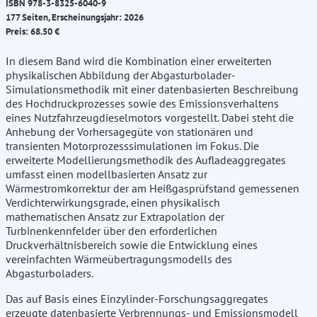
ISBN 978-3-8325-6040-9
177 Seiten, Erscheinungsjahr: 2026
Preis: 68.50 €
In diesem Band wird die Kombination einer erweiterten
physikalischen Abbildung der Abgasturbolader-
Simulationsmethodik mit einer datenbasierten Beschreibung
des Hochdruckprozesses sowie des Emissionsverhaltens
eines Nutzfahrzeugdieselmotors vorgestellt. Dabei steht die
Anhebung der Vorhersagegüte von stationären und
transienten Motorprozesssimulationen im Fokus. Die
erweiterte Modellierungsmethodik des Aufladeaggregates
umfasst einen modellbasierten Ansatz zur
Wärmestromkorrektur der am Heißgasprüfstand gemessenen
Verdichterwirkungsgrade, einen physikalisch
mathematischen Ansatz zur Extrapolation der
Turbinenkennfelder über den erforderlichen
Druckverhältnisbereich sowie die Entwicklung eines
vereinfachten Wärmeübertragungsmodells des
Abgasturboladers.
Das auf Basis eines Einzylinder-Forschungsaggregates
erzeugte datenbasierte Verbrennungs- und Emissionsmodell