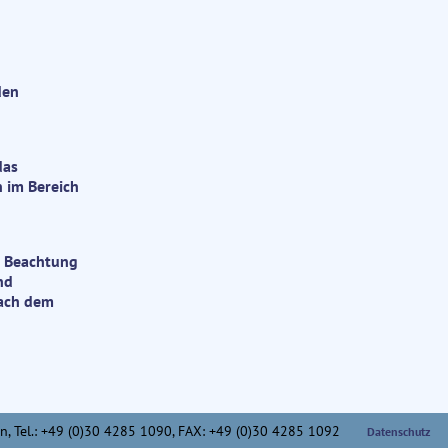
den
das
 im Bereich
r Beachtung
nd
ach dem
n,
Tel.: +49 (0)30 4285 1090, FAX: +49 (0)30 4285 1092
Datenschutz