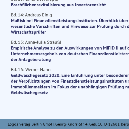
Brachflächenrevitalisierung aus Investorensicht
Bd. 14: Andreas Einig
MaRisk bei Finanzdienstleistungsinstituten. Überblick über
wesentliche Vorschriften und Hinweise zur Prüfung durch 
Wirtschaftsprüfer
Bd. 15: Anna-Julia Sträußl
Empirische Analyse zu den Auswirkungen von MiFID II auf 
Unternehmensergebnis von deutschen Finanzdienstleistern
der Anlageberatung
Bd. 16: Werner Nann
Geldwäschegesetz 2020. Eine Einführung unter besondere
der Verpflichtungen von Finanzdienstleistungsinstituten u
Immobilienmaklern im Fokus der unabhängigen Prüfung n
Geldwäschegesetz
Logos Verlag Berlin GmbH, Georg-Knorr-Str. 4, Geb. 10, D-12681 Berli