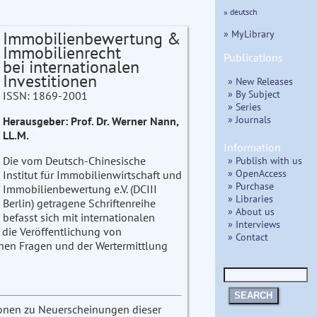
» deutsch
» MyLibrary
Immobilienbewertung &
Immobilienrecht
Publications
bei internationalen
Investitionen
» New Releases
» By Subject
ISSN: 1869-2001
» Series
» Journals
Herausgeber: Prof. Dr. Werner Nann,
LL.M.
Information
» Publish with us
Die vom Deutsch-Chinesische
» OpenAccess
Institut für Immobilienwirtschaft und
» Purchase
Immobilienbewertung e.V. (DCIII
» Libraries
Berlin) getragene Schriftenreihe
» About us
befasst sich mit internationalen
» Interviews
t die Veröffentlichung von
» Contact
chen Fragen und der Wertermittlung
SEARCH
tionen zu Neuerscheinungen dieser