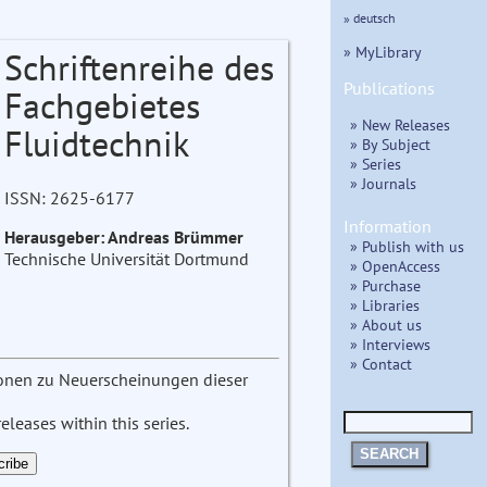
» deutsch
» MyLibrary
Schriftenreihe des
Publications
Fachgebietes
» New Releases
Fluidtechnik
» By Subject
» Series
» Journals
ISSN: 2625-6177
Information
Herausgeber: Andreas Brümmer
» Publish with us
Technische Universität Dortmund
» OpenAccess
» Purchase
» Libraries
» About us
» Interviews
» Contact
tionen zu Neuerscheinungen dieser
leases within this series.
SEARCH