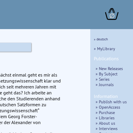
∅
» deutsch
» MyLibrary
Publications
» New Releases
» By Subject
nächst einmal geht es mir als
» Series
setzungswissenschaft klar und
» Journals
ich seit mehreren Jahren mit
 geht das? Ich arbeite an
Information
uche den Studierenden anhand
» Publish with us
eutschen Satzformen zu
» OpenAccess
tzungswissenschaft“
» Purchase
em Georg Forster-
» Libraries
er der Alexander von
» About us
» Interviews