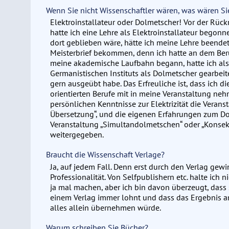
Wenn Sie nicht Wissenschaftler wären, was wären S
Elektroinstallateur oder Dolmetscher! Vor der Rückr
hatte ich eine Lehre als Elektroinstallateur begonn
dort geblieben wäre, hätte ich meine Lehre beend
Meisterbrief bekommen, denn ich hatte an dem Beru
meine akademische Laufbahn begann, hatte ich als
Germanistischen Instituts als Dolmetscher gearbeit
gern ausgeübt habe. Das Erfreuliche ist, dass ich d
orientierten Berufe mit in meine Veranstaltung neh
persönlichen Kenntnisse zur Elektrizität die Verans
Übersetzung“, und die eigenen Erfahrungen zum D
Veranstaltung „Simultandolmetschen“ oder „Konse
weitergegeben.
Braucht die Wissenschaft Verlage?
Ja, auf jedem Fall. Denn erst durch den Verlag gew
Professionalität. Von Selfpublishern etc. halte ich 
ja mal machen, aber ich bin davon überzeugt, dass
einem Verlag immer lohnt und dass das Ergebnis am
alles allein übernehmen würde.
Warum schreiben Sie Bücher?