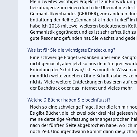
Mein zweites wichtiges Projekt ist zur Entwicklung
beizutragen: zum einen durch die Übernahme der L
Germanistikverbandes (GERDER), zum anderen dur
Entfaltung der Reihe „Germanistik in der Türkei“ im 
habe ich 2018 mit zwei weiteren bedeutenden Koll
Germanistik gegründet und es ist sehr erfreulich zu
gute Resonanz gefunden hat. Sie wächst und gedei
Was ist für Sie die wichtigste Entdeckung?
Eine schwierige Frage! Gedanken über eine Rangfol
nicht gemacht; aber jetzt so aus dem Stegreif würde 
Erfindung der Schrift war/ ist es möglich, Wissen a
mündlich weiterzugeben. Ohne Schrift gäbe es kein
nichts. Viele weitere Entdeckungen basieren auf der
der Buchdruck oder das Internet und vieles mehr.
Welche 3 Bücher haben Sie beeinflusst?
Noch so eine schwierige Frage, über die ich mir n
Es gibt Bücher, die ich zwei oder drei Mal gelesen h
meine derzeitige Verfassung sehr angesprochen hab
nach der fünften Seite abgebrochen habe, wo ich m
noch Zeit. Und irgendwann kommt dann die „richtige