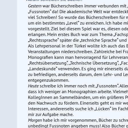
Gestern
war Bücherschreiben immer verbunden mit „F
„Fussnoten“ da! Die akademische Welt war entdeckt!
viel Schreiben! So wurde das Bücherschreiben für 
um ein bestimmtes „Level“ zu erreichen. Ich habe m
vorgestellt. Ziel bei diesem Spiel war es, diesen o
erlangen. Mein erstes Buch war zum Thema „Fachsp
„Rechtssprache“ später die „techniche Sprache“ und 
Als Lehrpersonal in der Türkei wollte ich auch das 
Veranstaltungen niederschreiben. Zahlreiche bei 
Monografien kann man hervorragend für Lehrveran
„Rechtsübersetzung“, „Technische Übersetzung“, „F
„Landeskunde“ verwenden. Es ging mir einerseits d
zu befriedigen, anderseits darum, dem Lehr- und Le
entgegenzukommen.
Heute
schreibe ich immer noch mit „Fussnoten“. All
dass ich weniger an Monographien arbeite. Vielmeh
KollegInnen an Sammelbänden, um ein größeres 
den Nachwuch zu fördern. Einerseits geht es mir w
Interessen, andererseits suche ich „Lücken“ im Fac
mir zur Aufgabe mache.
Morgen
habe ich mir vorgenommen, Bücher zu schrei
unbedingt Fussnoten angeben muss! Also Bücher oh