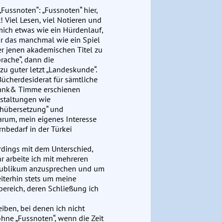
ussnoten“: „Fussnoten“ hier,
 Viel Lesen, viel Notieren und
mich etwas wie ein Hürdenlauf,
ir das manchmal wie ein Spiel
der jenen akademischen Titel zu
rache“, dann die
zu guter letzt „Landeskunde“.
Bücherdesiderat für sämtliche
Frank& Timme erschienen
staltungen wie
achübersetzung“ und
arum, mein eigenes Interesse
rnbedarf in der Türkei
erdings mit dem Unterschied,
r arbeite ich mit mehreren
Publikum anzusprechen und um
eiterhin stets um meine
hbereich, deren Schließung ich
ben, bei denen ich nicht
ne „Fussnoten“, wenn die Zeit