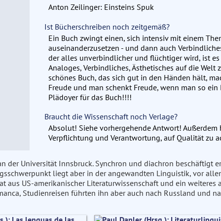
Anton Zeilinger: Einsteins Spuk
Ist Bücherschreiben noch zeitgemäß?
Ein Buch zwingt einen, sich intensiv mit einem The
auseinanderzusetzen - und dann auch Verbindliches 
der alles unverbindlicher und flüchtiger wird, ist 
Analoges, Verbindliches, Ästhetisches auf die Welt z
schönes Buch, das sich gut in den Händen hält, ma
Freude und man schenkt Freude, wenn man so ein B
Plädoyer für das Buch!!!!
Braucht die Wissenschaft noch Verlage?
Absolut! Siehe vorhergehende Antwort! Außerdem h
Verpflichtung und Verantwortung, auf Qualität zu a
an der Universität Innsbruck. Synchron und diachron beschäftigt e
sschwerpunkt liegt aber in der angewandten Linguistik, vor allem i
orat aus US-amerikanischer Literaturwissenschaft und ein weiteres a
amanca, Studienreisen führten ihn aber auch nach Russland und na