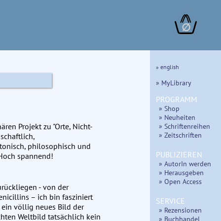
∅
» english
» MyLibrary
PROGRAMM
» Shop
» Neuheiten
ären Projekt zu "Orte, Nicht-
» Schriftenreihen
» Zeitschriften
schaftlich,
ktonisch, philosophisch und
PUBLIZIEREN
! Hoch spannend!
» AutorIn werden
» Herausgeben
» Open Access
urückliegen - von der
icillins – ich bin fasziniert
SERVICE
in völlig neues Bild der
» Rezensionen
chten Weltbild tatsächlich kein
» Buchhandel