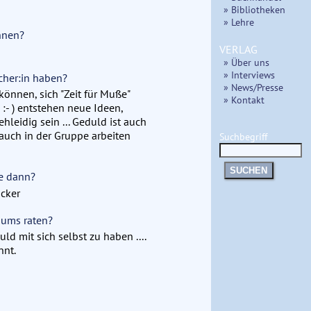
» Bibliotheken
» Lehre
önnen?
VERLAG
» Über uns
» Interviews
cher:in haben?
» News/Presse
können, sich "Zeit für Muße"
» Kontakt
:- ) entstehen neue Ideen,
leidig sein ... Geduld ist auch
s auch in der Gruppe arbeiten
Suchbegriff
SUCHEN
ie dann?
äcker
iums raten?
d mit sich selbst zu haben ....
nnt.